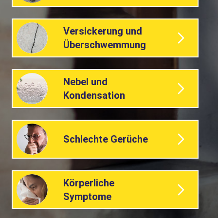
Versickerung und
Überschwemmung
Nebel und
Kondensation
Schlechte Gerüche
Körperliche
Symptome