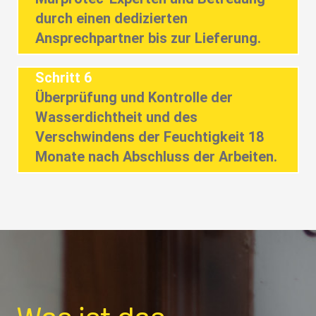
durch einen dedizierten
Ansprechpartner bis zur Lieferung.
Schritt 6
Überprüfung und Kontrolle der
Wasserdichtheit und des
Verschwindens der Feuchtigkeit 18
Monate nach Abschluss der Arbeiten.