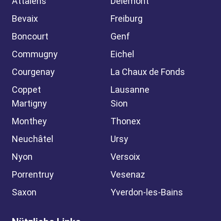
Attalens
Delémont
Bevaix
Freiburg
Boncourt
Genf
Commugny
Eichel
Courgenay
La Chaux de Fonds
Coppet
Lausanne
Martigny
Sion
Monthey
Thonex
Neuchâtel
Ursy
Nyon
Versoix
Porrentruy
Vesenaz
Saxon
Yverdon-les-Bains