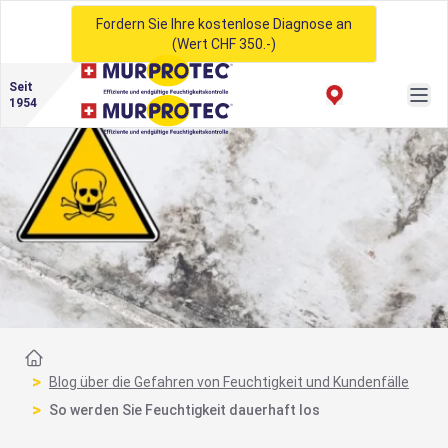
Fordern Sie Ihre kostenlose Diagnose an
(Wert CHF 350.-)
Seit
1954
Startseite
>
Blog über die Gefahren von Feuchtigkeit und Kundenfälle
>
So werden Sie Feuchtigkeit dauerhaft los