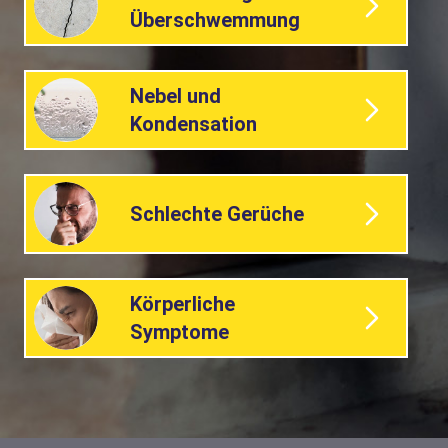
Überschwemmung
Nebel und
Kondensation
Schlechte Gerüche
Körperliche
Symptome